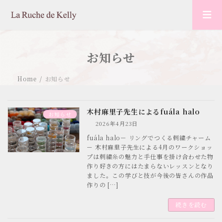
コ
ナ
ン
ビ
テ
ゲ
ン
ー
ツ
シ
へ
ョ
お知らせ
ス
ン
キ
に
Home
お知らせ
ッ
移
プ
動
木村麻里子先生によるfuála halo
お知らせ
2026年4月23日
fuála halo－ リングでつくる刺繍チャーム
－ 木村麻里子先生による4月のワークショッ
プは刺繍糸の魅力と手仕事を掛け合わせた物
作り好きの方にはたまらないレッスンとなり
ました。この学びと技が今後の皆さんの作品
作りの […]
続きを読む