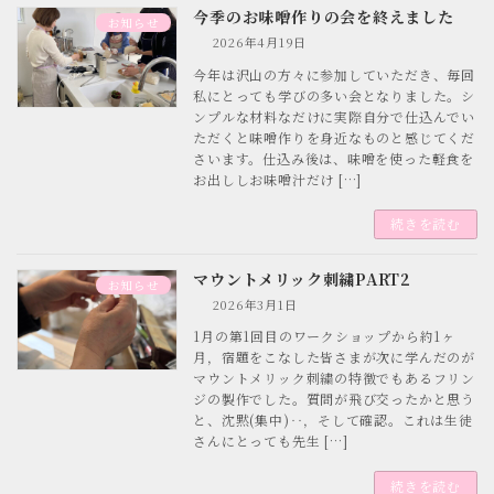
今季のお味噌作りの会を終えました
お知らせ
2026年4月19日
今年は沢山の方々に参加していただき、毎回
私にとっても学びの多い会となりました。シ
ンプルな材料なだけに実際自分で仕込んでい
ただくと味噌作りを身近なものと感じてくだ
さいます。仕込み後は、味噌を使った軽食を
お出ししお味噌汁だけ […]
続きを読む
マウントメリック刺繍PART2
お知らせ
2026年3月1日
1月の第1回目のワークショップから約1ヶ
月，宿題をこなした皆さまが次に学んだのが
マウントメリック刺繍の特徴でもあるフリン
ジの製作でした。質問が飛び交ったかと思う
と、沈黙(集中)‥，そして確認。これは生徒
さんにとっても先生 […]
続きを読む