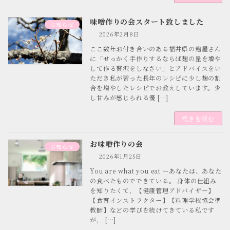
味噌作りの会スタート致しました
お知らせ
2026年2月8日
ここ数年お付き合いのある福井県の麹屋さん
に「せっかく手作りするならば麹の量を増や
して作る贅沢をしなさい」とアドバイスをい
ただき私が習った長年のレシピに少し麹の割
合を増やしたレシピでお教えしています。少
し甘みが感じられる優 […]
続きを読む
お味噌作りの会
お知らせ
2026年1月25日
You are what you eat ーあなたは、あなた
の食べたものでできている。 身体の仕組み
を知りたくて，【健康管理アドバイザー】
【食育インストラクター】【料理学校協会準
教師】などの学びを続けてきている私です
が， […]