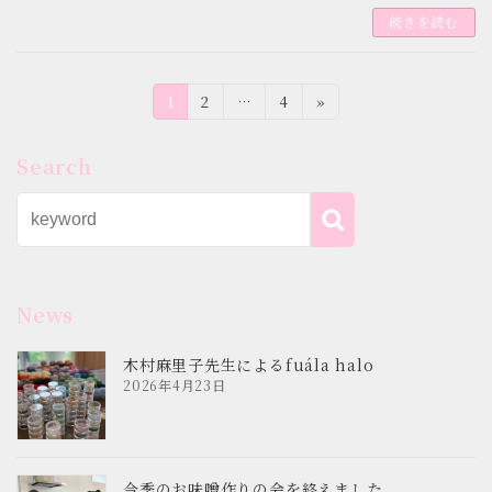
続きを読む
投
固
固
固
1
2
…
4
»
定
定
定
稿
ペ
ペ
ペ
Search
ー
ー
ー
の
ジ
ジ
ジ
ペ
ー
ジ
News
送
木村麻里子先生によるfuála halo
2026年4月23日
り
今季のお味噌作りの会を終えました