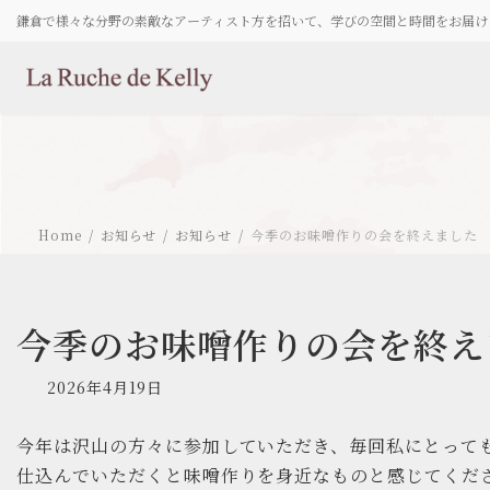
コ
ナ
鎌倉で様々な分野の素敵なアーティスト方を招いて、学びの空間と時間をお届け
ン
ビ
テ
ゲ
ン
ー
ツ
シ
へ
ョ
ス
ン
キ
に
ッ
移
プ
動
Home
お知らせ
お知らせ
今季のお味噌作りの会を終えました
今季のお味噌作りの会を終え
2026年4月19日
今年は沢山の方々に参加していただき、毎回私にとって
仕込んでいただくと味噌作りを身近なものと感じてくだ