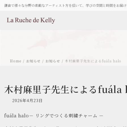
コ
ナ
鎌倉で様々な分野の素敵なアーティスト方を招いて、学びの空間と時間をお届け
ン
ビ
テ
ゲ
ン
ー
ツ
シ
へ
ョ
ス
ン
キ
に
ッ
移
プ
動
Home
お知らせ
お知らせ
木村麻里子先生によるfuála halo
木村麻里子先生によるfuála h
2026年4月23日
fuála halo－ リングでつくる刺繍チャーム －